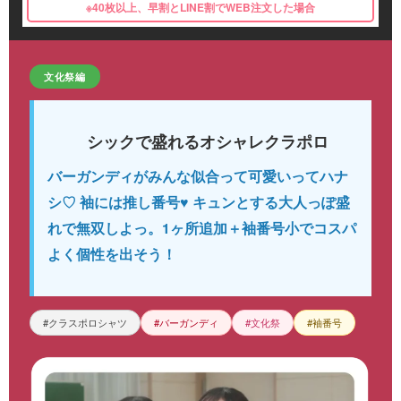
※40枚以上、早割とLINE割でWEB注文した場合
文化祭編
シックで盛れるオシャレクラポロ
バーガンディがみんな似合って可愛いってハナ
シ♡ 袖には推し番号♥ キュンとする大人っぽ盛
れで無双しよっ。1ヶ所追加＋袖番号小でコスパ
よく個性を出そう！
#クラスポロシャツ
#バーガンディ
#文化祭
#袖番号