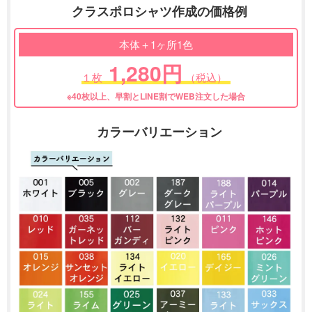
クラスポロシャツ作成の価格例
本体＋1ヶ所1色
1,280円
１枚
（税込）
※40枚以上、早割とLINE割でWEB注文した場合
カラーバリエーション