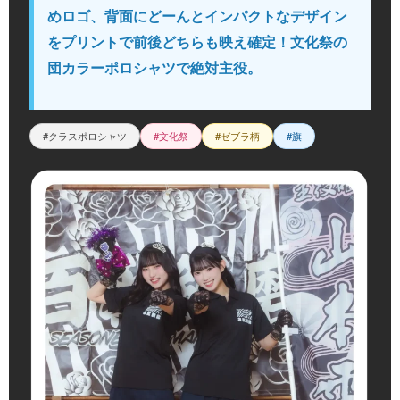
めロゴ、背面にどーんとインパクトなデザイン
をプリントで前後どちらも映え確定！文化祭の
団カラーポロシャツで絶対主役。
#クラスポロシャツ
#文化祭
#ゼブラ柄
#旗