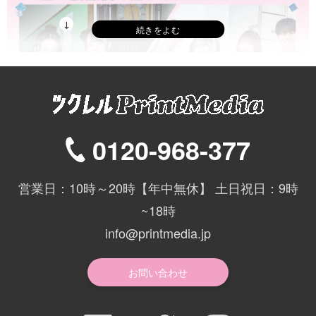
0120-968-377
お揃いのドライポロシャツで学校生活を
営業日：10時～20時【年中無休】 土日祝日：9時
楽しむ
~18時
学校イベントを全員で輝く！お揃いのポロシャツで昼も放課後も盛
info@printmedia.jp
れるクラポロコーデ。
お問い合わせ
みんなで輝く青春クラスポロ