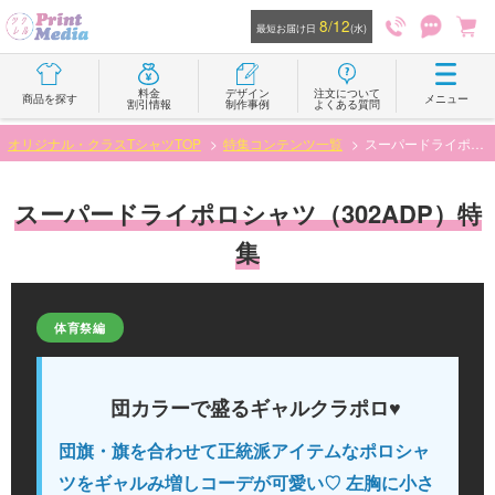
8/12
最短お届け日
(水)
料金
デザイン
注文について
商品を探す
メニュー
割引情報
制作事例
よくある質問
オリジナル・クラスTシャツTOP
特集コンテンツ一覧
スーパードライポロシャツ（302ADP）特集
スーパードライポロシャツ（302ADP）特
集
体育祭編
団カラーで盛るギャルクラポロ♥
団旗・旗を合わせて正統派アイテムなポロシャ
ツをギャルみ増しコーデが可愛い♡ 左胸に小さ