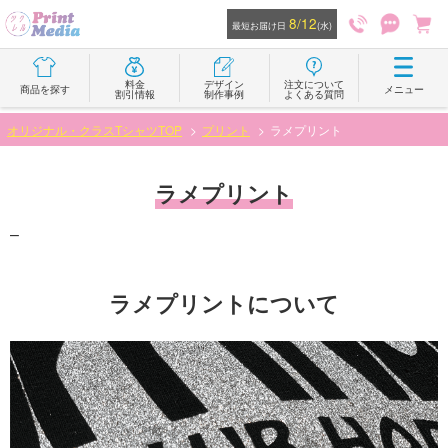
8/12
最短お届け日
(水)
料金
デザイン
注文について
商品を探す
メニュー
割引情報
制作事例
よくある質問
オリジナル・クラスTシャツTOP
プリント
ラメプリント
ラメプリント
–
ラメプリントについて