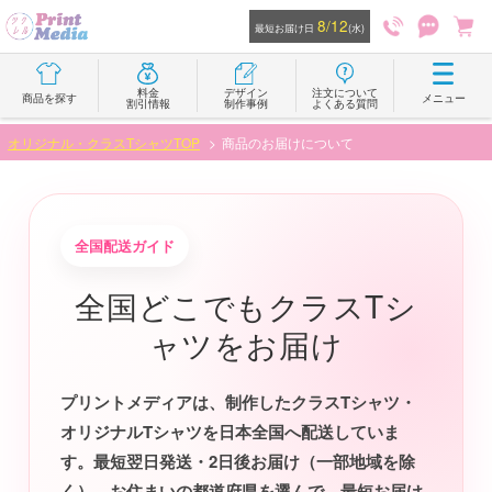
8/12
最短お届け日
(水)
料金
デザイン
注文について
商品を探す
メニュー
割引情報
制作事例
よくある質問
オリジナル・クラスTシャツTOP
商品のお届けについて
全国配送ガイド
全国どこでもクラスTシ
ャツをお届け
プリントメディアは、制作したクラスTシャツ・
オリジナルTシャツを日本全国へ配送していま
す。最短翌日発送・2日後お届け（一部地域を除
く）。お住まいの都道府県を選んで、最短お届け