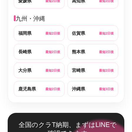
愛媛県
高知県
最短2日後
最短2日後
九州・沖縄
福岡県
佐賀県
最短2日後
最短2日後
長崎県
熊本県
最短2日後
最短2日後
大分県
宮崎県
最短2日後
最短2日後
鹿児島県
沖縄県
最短2日後
最短3日後
全国のクラT納期、まずはLINEで