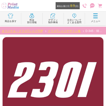
8/9
最短お届け日
(日)
料金
デザイン
注文について
商品を探す
メニュー
割引情報
制作事例
よくある質問
オリジナル・クラスTシャツTOP
クラスTシャツデザイン集
D-345：韓国ブランド風数字デザイン