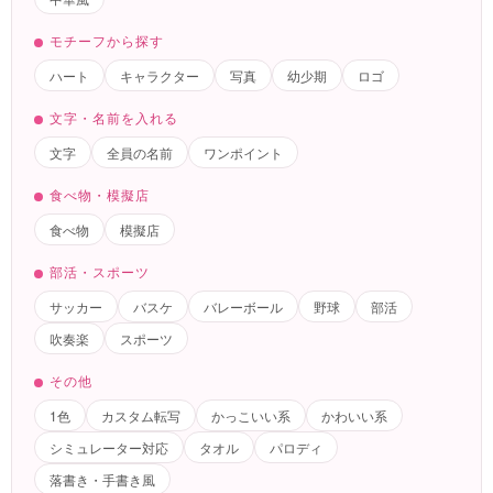
モチーフから探す
ハート
キャラクター
写真
幼少期
ロゴ
文字・名前を入れる
文字
全員の名前
ワンポイント
食べ物・模擬店
食べ物
模擬店
部活・スポーツ
サッカー
バスケ
バレーボール
野球
部活
吹奏楽
スポーツ
その他
1色
カスタム転写
かっこいい系
かわいい系
シミュレーター対応
タオル
パロディ
落書き・手書き風