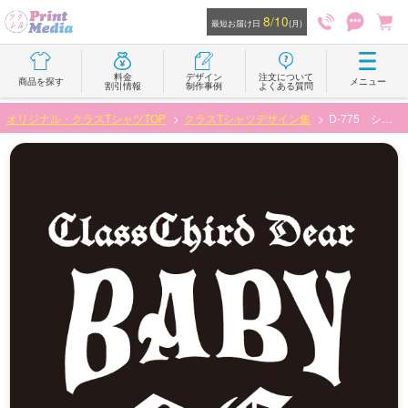
8/10
最短お届け日
(月)
料金
デザイン
注文について
商品を探す
メニュー
割引情報
制作事例
よくある質問
オリジナル・クラスTシャツTOP
クラスTシャツデザイン集
D-775 シンプルだけどかっこいいロックなロゴデザイン