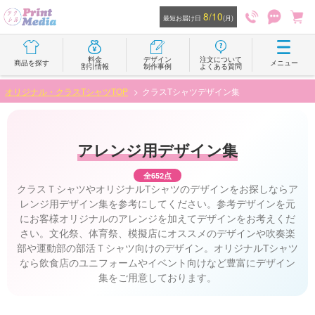
8/10
最短お届け日
(月)
料金
デザイン
注文について
商品を探す
メニュー
割引情報
制作事例
よくある質問
オリジナル・クラスTシャツTOP
クラスTシャツデザイン集
アレンジ用デザイン集
全652点
クラスＴシャツやオリジナルTシャツのデザインをお探しならア
レンジ用デザイン集を参考にしてください。参考デザインを元
にお客様オリジナルのアレンジを加えてデザインをお考えくだ
さい。文化祭、体育祭、模擬店にオススメのデザインや吹奏楽
部や運動部の部活Ｔシャツ向けのデザイン。オリジナルTシャツ
なら飲食店のユニフォームやイベント向けなど豊富にデザイン
集をご用意しております。