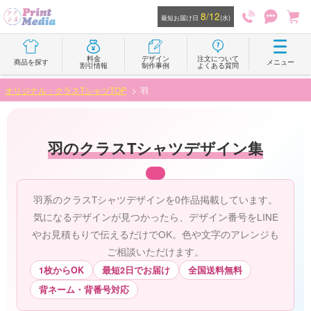
8/12
最短お届け日
(水)
料金
デザイン
注文について
商品を探す
メニュー
割引情報
制作事例
よくある質問
オリジナル・クラスTシャツTOP
羽
羽のクラスTシャツデザイン集
羽系のクラスTシャツデザインを0作品掲載しています。
気になるデザインが見つかったら、デザイン番号をLINE
やお見積もりで伝えるだけでOK。色や文字のアレンジも
ご相談いただけます。
1枚からOK
最短2日でお届け
全国送料無料
背ネーム・背番号対応