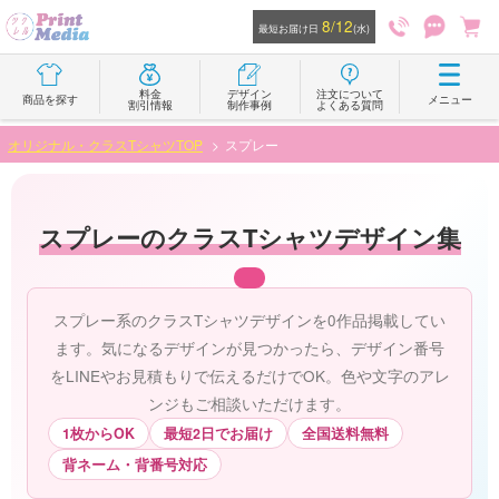
8/12
最短お届け日
(水)
料金
デザイン
注文について
商品を探す
メニュー
割引情報
制作事例
よくある質問
オリジナル・クラスTシャツTOP
スプレー
スプレーのクラスTシャツデザイン集
スプレー系のクラスTシャツデザインを0作品掲載してい
ます。気になるデザインが見つかったら、デザイン番号
をLINEやお見積もりで伝えるだけでOK。色や文字のアレ
ンジもご相談いただけます。
1枚からOK
最短2日でお届け
全国送料無料
背ネーム・背番号対応