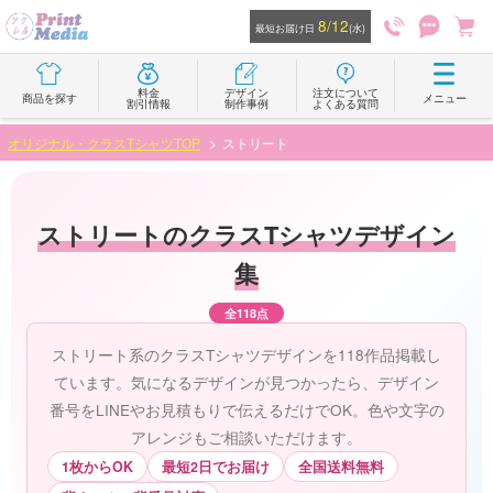
8/12
最短お届け日
(水)
料金
デザイン
注文について
商品を探す
メニュー
割引情報
制作事例
よくある質問
オリジナル・クラスTシャツTOP
ストリート
ストリートのクラスTシャツデザイン
集
全118点
ストリート系のクラスTシャツデザインを118作品掲載し
ています。気になるデザインが見つかったら、デザイン
番号をLINEやお見積もりで伝えるだけでOK。色や文字の
アレンジもご相談いただけます。
1枚からOK
最短2日でお届け
全国送料無料