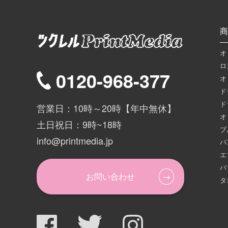
商
オ
ロ
0120-968-377
オ
ド
ド
営業日：10時～20時【年中無休】
オ
土日祝日：9時~18時
ブ
info@printmedia.jp
パ
エ
バ
お問い合わせ
タ