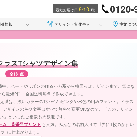
0120-
8/10
最短お届け日
(月)
割引情報
デザイン・制作事例
注文につ
クラスTシャツデザイン集
全181点
掲載中。ハートやリボンのゆるかわ系から韓国っぽデザインまで、気にな
から最短2日・全国送料無料で作成できます。
定番は、淡いカラーのTシャツ×ピンクや水色の細めフォント。イラス
。デザインの色や文字はすべて無料で変更OKなので、「このデザイン
い」といったご相談も大歓迎です。
ーム・背番号プリント
も人気。みんなの名前入りで世界に1枚のかわい
ラTに仕上がります。