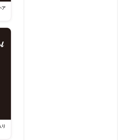
いア
入り