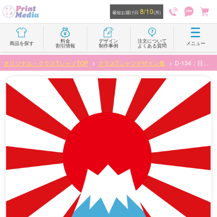
8/10
最短お届け日
(月)
料金
デザイン
注文について
商品を探す
メニュー
割引情報
制作事例
よくある質問
オリジナル・クラスTシャツTOP
クラスTシャツデザイン集
D-134：日章と富士山でヤンチャなデザイン