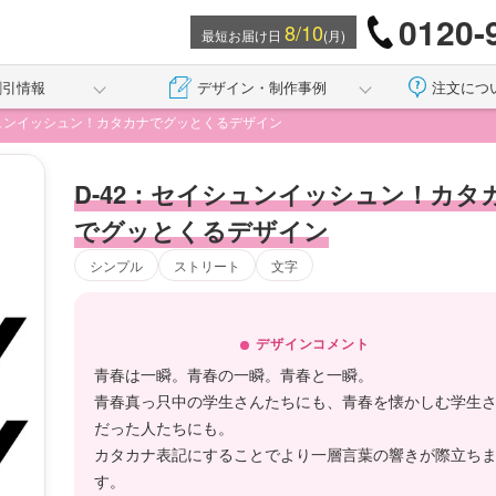
0120-
8/10
最短お届け日
(月)
割引情報
デザイン・制作事例
注文につ
シュンイッシュン！カタカナでグッとくるデザイン
D-42：セイシュンイッシュン！カタ
でグッとくるデザイン
シンプル
ストリート
文字
デザインコメント
青春は一瞬。青春の一瞬。青春と一瞬。
青春真っ只中の学生さんたちにも、青春を懐かしむ学生
だった人たちにも。
カタカナ表記にすることでより一層言葉の響きが際立ち
す。