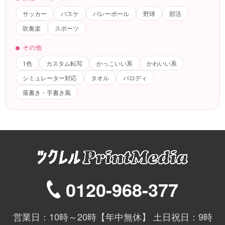
サッカー
バスケ
バレーボール
野球
部活
吹奏楽
スポーツ
その他
1色
カスタム転写
かっこいい系
かわいい系
シミュレーター対応
タオル
パロディ
落書き・手書き風
0120-968-377
営業日：10時～20時【年中無休】 土日祝日：9時