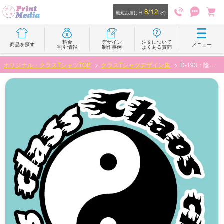
8/12
最短お届け日
(水)
料金
デザイン
注文について
商品を探す
メニュー
割引情報
制作事例
よくある質問
オリジナル・クラスTシャツTOP
クラスTシャツデザイン集
D-193：陰陽マークデザイン