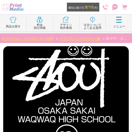
8/10
最短お届け日
(月)
料金
デザイン
注文について
商品を探す
メニュー
割引情報
制作事例
よくある質問
オリジナル・クラスTシャツTOP
クラスTシャツデザイン集
D-117：ストリート風デザイン