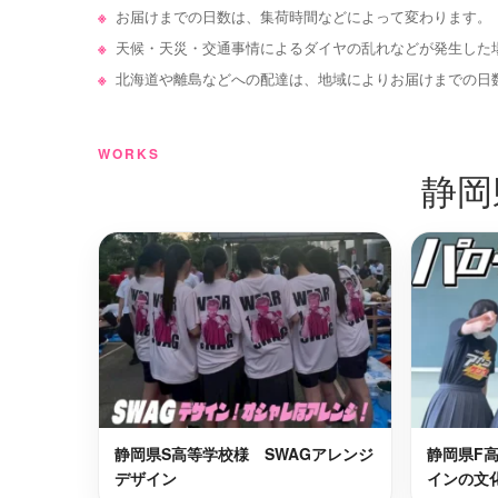
浜松市東区
伊東市
最短2日後お届け
お届けまでの日数は、集荷時間などによって変わります。
天候・天災・交通事情によるダイヤの乱れなどが発生した
富士市
賀茂郡東
最短2日後お届け
北海道や離島などへの配達は、地域によりお届けまでの日
賀茂郡西伊豆町
藤枝市
最短2日後お届け
WORKS
静岡
掛川市
浜松市浜
最短2日後お届け
御前崎市
最短2日後お届け
静岡県S高等学校様 SWAGアレンジ
静岡県F
デザイン
インの文