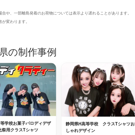
浜松市中区
最短2日後お届け
最短2日後お届け
場合や、一部離島発着のお荷物については表示より遅れることがあります。
伊豆町
三島市
最短2日後お届け
最短2日後お届け
数が変わります。
沼津市
最短2日後お届け
最短2日後お届け
県の制作事例
北区
下田市
最短2日後お届け
最短2日後お届け
高等学校お菓子パロディデザ
静岡県H高等学校 クラスTシャツお
化祭用クラスTシャツ
しゃれデザイン