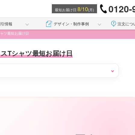
0120-
8/10
最短お届け日
(月)
割引情報
デザイン・制作事例
注文につ
シャツ最短お届け日
スTシャツ最短お届け日