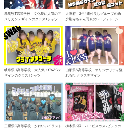
群馬県T高等学校 文化祭に人気のア
大阪府 3年4組仲良しグループの幼
メリカンデザインのクラスTシャツ
少期赤ちゃん写真のBFFフォトTシャ
ツ
岐阜県H高等学校 大人気！SWAGデ
山形県S高等学校 オリジナリティ溢
ザインのクラスTシャツ
れるI♡クラスデザイン
三重県O高等学校 かわいいイラスト
栃木県K様 ハイビスカス×ピンクの