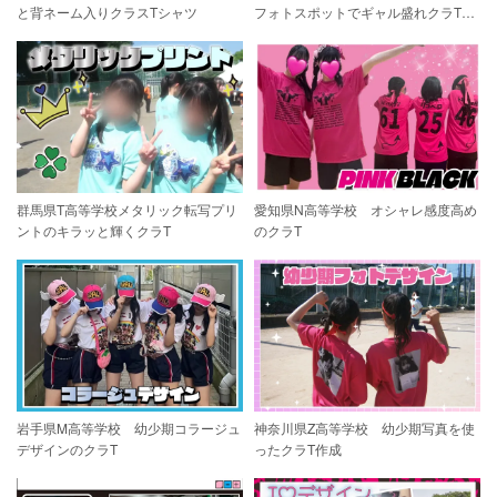
と背ネーム入りクラスTシャツ
フォトスポットでギャル盛れクラTで
映え確定
群馬県T高等学校メタリック転写プリ
愛知県N高等学校 オシャレ感度高め
ントのキラッと輝くクラT
のクラT
岩手県M高等学校 幼少期コラージュ
神奈川県Z高等学校 幼少期写真を使
デザインのクラT
ったクラT作成