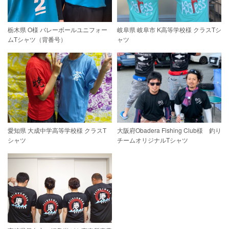
栃木県 O様 バレーボールユニフォー
岐阜県 岐阜市 K高等学校様 クラスTシ
ムTシャツ（背番号）
ャツ
愛知県 大成中学高等学校様 クラスT
大阪府Obadera Fishing Club様 釣り
シャツ
チームオリジナルTシャツ