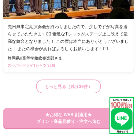
先日無事定期演奏会が終わりましたので、少しですが写真を送
らせていただきます🙇‍♀️ 素敵なTシャツがステージ上に映えて最
高な舞台となりました！ この度は本当にありがとうございまし
た！ またの機会があればよろしくお願いします！🙇‍♀️
静岡県H高等学校吹奏楽部さま
スーパードライTシャツ 38枚
もっと見る（残り36件）
★お得な WEB 割適用★
プリント商品見積り・注文へ進む