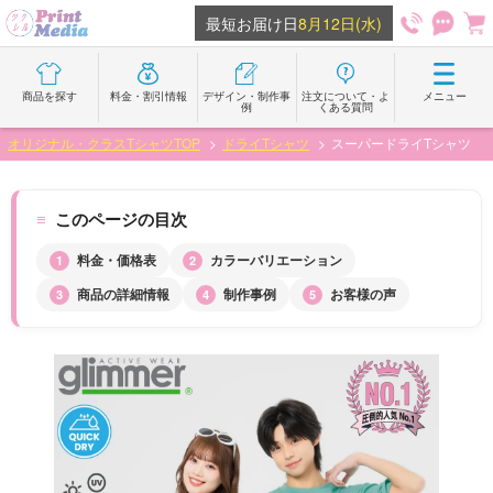
最短お届け日
8月12日
(水)
商品を探す
料金・割引情報
デザイン・制作事
注文について・よ
メニュー
例
くある質問
オリジナル・クラスTシャツTOP
ドライTシャツ
スーパードライTシャツ
このページの目次
料金・価格表
カラーバリエーション
商品の詳細情報
制作事例
お客様の声