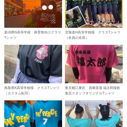
新潟県N高等学校 体育祭向けクラス
北海道H高等学校様 クラスTシャツ
Tシャツ
（全員の名前）
鳥取県K高等学校様 クラスTシャツ
東京都江東区 呑喰茶屋 福太郎様飲
（カスタム転写）
食店スタッフオリジナルTシャツ