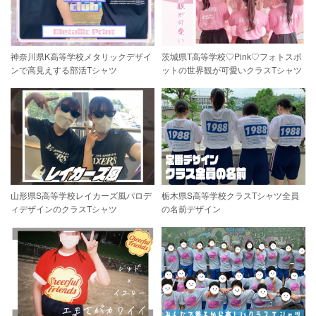
神奈川県K高等学校メタリックデザイ
茨城県T高等学校♡Pink♡フォトスポ
ンで高見えする部活Tシャツ
ットの世界観が可愛いクラスTシャツ
山形県S高等学校レイカーズ風パロデ
栃木県S高等学校クラスTシャツ全員
ィデザインのクラスTシャツ
の名前デザイン