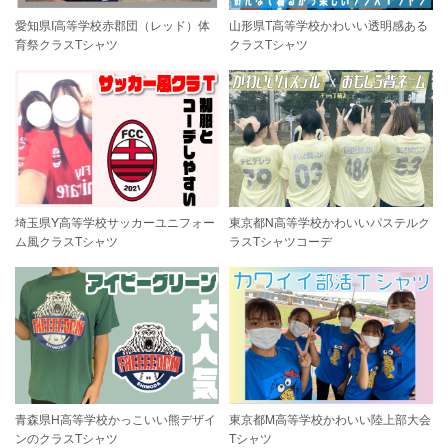
愛知県I高等学校赤郡団（レッド）体
山形県T高等学校かわいい透明感ある
育祭クラスTシャツ
クラスTシャツ
埼玉県Y高等学校サッカーユニフォー
東京都N高等学校かわいいパステルク
ム風クラスTシャツ
ラスTシャツコーデ
青森県H高等学校かっこいい熊デザイ
東京都M高等学校かわいい陸上部大会
ンのクラスTシャツ
Tシャツ