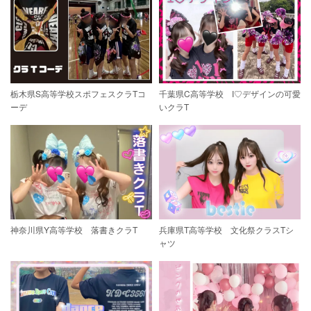
栃木県S高等学校スポフェスクラTコ
千葉県C高等学校 I♡デザインの可愛
ーデ
いクラT
神奈川県Y高等学校 落書きクラT
兵庫県T高等学校 文化祭クラスTシ
ャツ