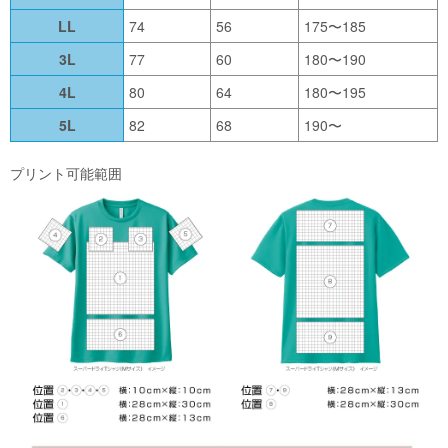
LL
74
56
175〜185
3L
77
60
180〜190
4L
80
64
180〜195
5L
82
68
190〜
プリント可能範囲