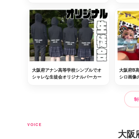
大阪市西成区
大阪市福
最短2日後お届け
大阪市西区
泉南郡熊
最短2日後お届け
大阪市中央区
貝塚市
最短2日後お届け
大阪市都島区
豊中市
最短2日後お届け
大阪府アナン高等学校シンプルでオ
大阪府B
シャレな生徒会オリジナルパーカー
シロ画像
三島郡島本町
大阪市東
最短2日後お届け
制
大阪狭山市
大阪市住
最短2日後お届け
VOICE
堺市堺区
泉南市
最短2日後お届け
大阪