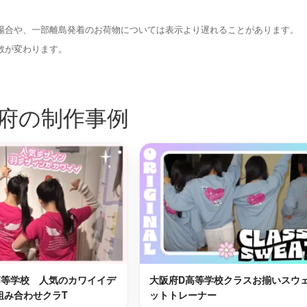
阪南市
最短2日後お届け
最短2日後お届け
場合や、一部離島発着のお荷物については表示より遅れることがあります。
市
大阪市鶴見区
最短2日後お届け
最短2日後お届け
数が変わります。
千早赤阪
大阪市西淀川区
最短2日後お届け
最短2日後お届け
府の制作事例
之江区
大阪市旭区
最短2日後お届け
最短2日後お届け
大阪市生野区
最短2日後お届け
最短2日後お届け
堺市西区
最短2日後お届け
最短2日後お届け
速区
大阪市北区
高等学校 人気のカワイイデ
大阪府D高等学校クラスお揃いスウ
最短2日後お届け
最短2日後お届け
組み合わせクラT
ットトレーナー