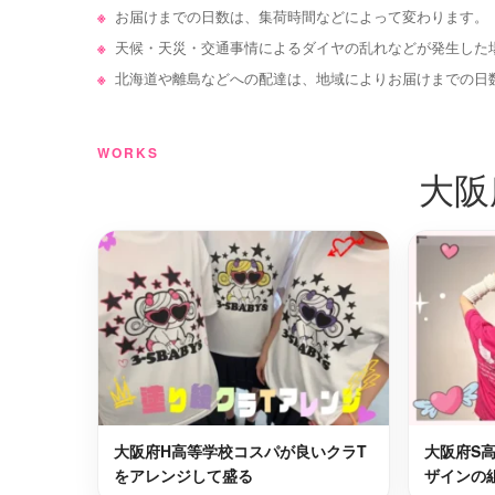
泉南郡岬町
吹田市
最短2日後お届け
お届けまでの日数は、集荷時間などによって変わります。
天候・天災・交通事情によるダイヤの乱れなどが発生した
大阪市此花区
河内長野
最短2日後お届け
北海道や離島などへの配達は、地域によりお届けまでの日
南河内郡
WORKS
守口市
最短2日後お届け
村
大阪
富田林市
大阪市住
最短2日後お届け
大阪市港区
東大阪市
最短2日後お届け
豊能郡能勢町
池田市
最短2日後お届け
高槻市
大阪市浪
大阪府H高等学校コスパが良いクラT
大阪府S
最短2日後お届け
をアレンジして盛る
ザインの