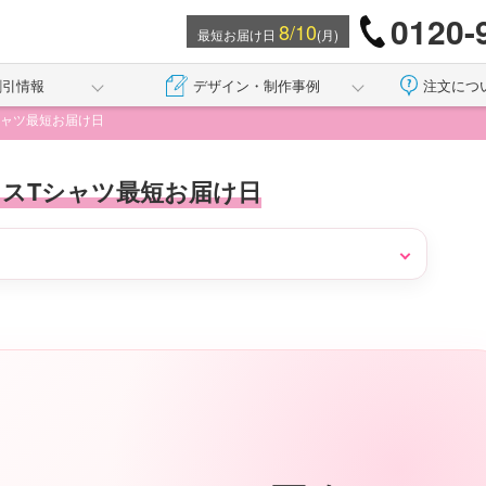
0120-
8/10
最短お届け日
(月)
割引情報
デザイン・制作事例
注文につ
シャツ最短お届け日
スTシャツ最短お届け日