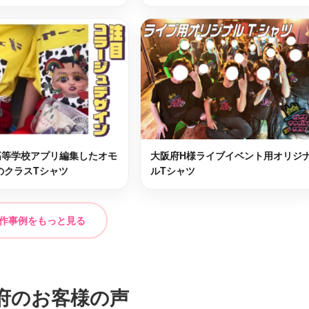
島区
寝屋川市
最短2日後お届け
最短2日後お届け
取町
堺市東区
最短2日後お届け
最短2日後お届け
大阪市平野区
最短2日後お届け
最短2日後お届け
堺市南区
最短2日後お届け
最短2日後お届け
高等学校アプリ編集したオモ
大阪府H様ライブイベント用オリジ
のクラスTシャツ
ルTシャツ
住吉区
八尾市
最短2日後お届け
最短2日後お届け
作事例をもっと見る
吉区
羽曳野市
最短2日後お届け
最短2日後お届け
和泉市
最短2日後お届け
最短2日後お届け
府のお客様の声