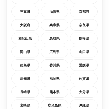
三重県
滋賀県
京都府
小諸市
最短2日後お届け
大阪府
兵庫県
奈良県
上伊那郡辰野町
最短2日後お届け
和歌山県
鳥取県
島根県
上水内郡小川村
最短2日後お届け
岡山県
広島県
山口県
上水内郡飯綱町
最短2日後お届け
徳島県
香川県
愛媛県
木曽郡木祖村
最短2日後お届け
高知県
福岡県
佐賀県
長崎県
熊本県
大分県
東御市
最短2日後お届け
宮崎県
鹿児島県
沖縄県
東筑摩郡山形村
最短2日後お届け