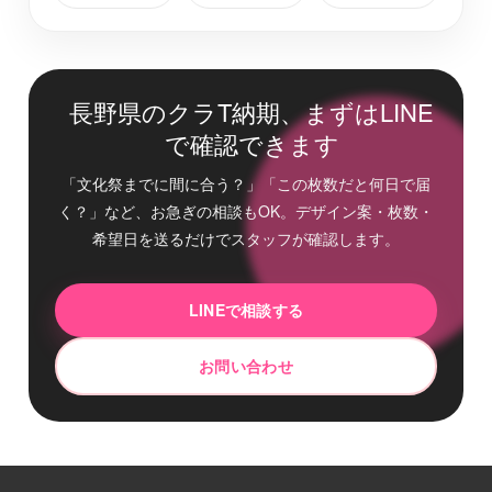
木曽郡木曽町
最短2日後お届け
長野県のクラT納期、まずはLINE
上伊那郡宮田村
最短2日後お届け
で確認できます
「文化祭までに間に合う？」「この枚数だと何日で届
駒ヶ根市
最短2日後お届け
く？」など、お急ぎの相談もOK。デザイン案・枚数・
希望日を送るだけでスタッフが確認します。
諏訪郡富士見町
最短2日後お届け
LINEで相談する
下伊那郡天龍村
最短2日後お届け
お問い合わせ
安曇野市
最短2日後お届け
上伊那郡南箕輪村
最短2日後お届け