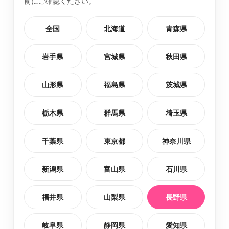
前にご確認ください。
全国
北海道
青森県
中野市
最短2日後お届け
岩手県
宮城県
秋田県
小県郡青木村
最短2日後お届け
山形県
福島県
茨城県
木曽郡上松町
最短2日後お届け
栃木県
群馬県
埼玉県
上田市
最短2日後お届け
千葉県
東京都
神奈川県
北佐久郡立科町
最短2日後お届け
新潟県
富山県
石川県
南佐久郡小海町
最短2日後お届け
福井県
山梨県
長野県
岐阜県
静岡県
愛知県
木曽郡大桑村
最短2日後お届け