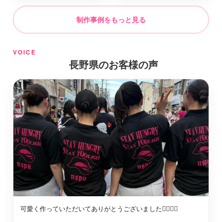
制作事例をもっと見る
下伊那郡松川町
最短2日後お届け
VOICE
小県郡長和町
最短2日後お届け
長野県のお客様の声
木曽郡王滝村
最短2日後お届け
埴科郡坂城町
最短2日後お届け
東筑摩郡朝日村
最短2日後お届け
下伊那郡泰阜村
最短2日後お届け
可愛く作っていただいてありがとうございました🙇‍♀️🙇‍♀️
木曽郡南木曽町
最短2日後お届け