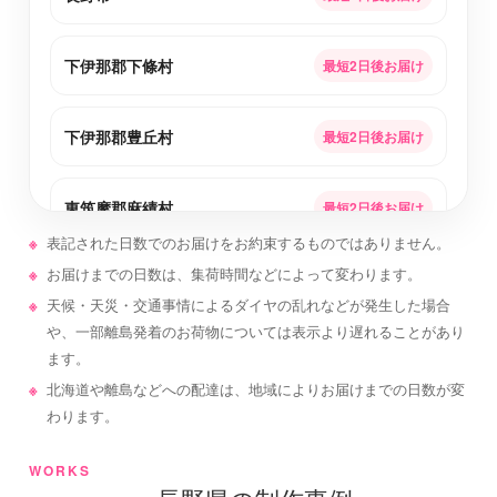
下伊那郡下條村
最短2日後お届け
下伊那郡豊丘村
最短2日後お届け
東筑摩郡麻績村
最短2日後お届け
表記された日数でのお届けをお約束するものではありません。
お届けまでの日数は、集荷時間などによって変わります。
下伊那郡大鹿村
最短2日後お届け
天候・天災・交通事情によるダイヤの乱れなどが発生した場合
や、一部離島発着のお荷物については表示より遅れることがあり
北佐久郡軽井沢町
最短2日後お届け
ます。
北海道や離島などへの配達は、地域によりお届けまでの日数が変
わります。
北安曇郡白馬村
最短2日後お届け
WORKS
千曲市
最短2日後お届け