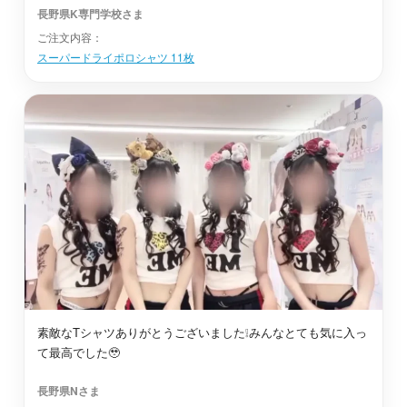
長野県K専門学校さま
ご注文内容：
下伊那郡高森町
最短2日後お届け
スーパードライポロシャツ 11枚
北安曇郡松川村
最短2日後お届け
南佐久郡川上村
最短2日後お届け
下水内郡栄村
最短2日後お届け
飯田市
最短2日後お届け
素敵なTシャツありがとうございました❕みんなとても気に入っ
諏訪市
最短2日後お届け
て最高でした🥹‪
長野県Nさま
諏訪郡下諏訪町
最短2日後お届け