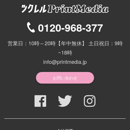
下伊那郡阿智村
最短2日後お届け
0120-968-377
岡谷市
最短2日後お届け
営業日：10時～20時【年中無休】 土日祝日：9時
~18時
下伊那郡根羽村
最短2日後お届け
info@printmedia.jp
南佐久郡南牧村
最短2日後お届け
お問い合わせ
松本市
最短2日後お届け
南佐久郡佐久穂町
最短2日後お届け
下伊那郡喬木村
最短2日後お届け