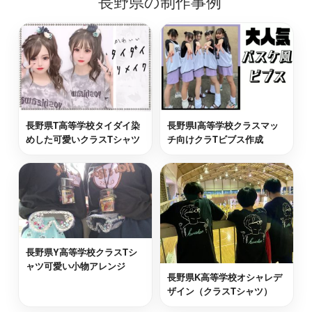
長野県の制作事例
上水内郡信濃町
最短2日後お届け
北安曇郡池田町
最短2日後お届け
長野県T高等学校タイダイ染
長野県I高等学校クラスマッ
茅野市
最短2日後お届け
めした可愛いクラスTシャツ
チ向けクラTビブス作成
飯山市
最短2日後お届け
東筑摩郡筑北村
最短2日後お届け
長野県Y高等学校クラスTシ
北佐久郡御代田町
最短2日後お届け
ャツ可愛い小物アレンジ
長野県K高等学校オシャレデ
ザイン（クラスTシャツ）
大町市
最短2日後お届け