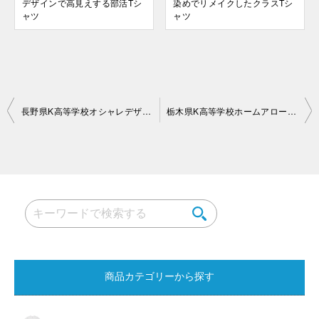
デザインで高見えする部活Tシ
染めでリメイクしたクラスTシ
ャツ
ャツ
投
長野県K高等学校オシャレデザイン（クラスTシャツ）
栃木県K高等学校ホームアローンパロディ（クラスポロシャツ）
稿
ナ
ビ
ゲ
ー
シ
ョ
商品カテゴリーから探す
ン