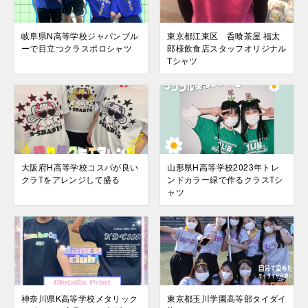
岐阜県N高等学校ジャパンブル
東京都江東区 呑喰茶屋 福太
ーで目立つクラスポロシャツ
郎様飲食店スタッフオリジナル
Tシャツ
大阪府H高等学校コスパが良い
山形県H高等学校2023年トレ
クラTをアレンジして盛る
ンドカラー緑で作るクラスTシ
ャツ
神奈川県K高等学校メタリック
東京都玉川学園高等部タイダイ