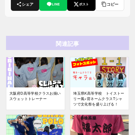
シェア
コピー
LINE
ポスト
関連記事
大阪府D高等学校クラスお揃い
埼玉県K高等学校 トイストー
スウェットトレーナー
リー風×背ネームクラスTシャ
ツで文化祭を盛り上げる！