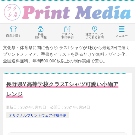
料金
デザイン
注文について
商品を探す
メニュー
割引情報
制作事例
よくある質問
文化祭・体育祭に間に合う!クラスTシャツが1枚から最短2日で届く
プリントメディア。手書きイラストを送るだけで無料デザイン化、
全国送料無料。年間500,000枚以上の制作実績で安心。
長野県Y高等学校クラスTシャツ可愛い小物ア
レンジ
更新日：
2024年3月13日
公開日：
2021年8月24日
オリジナルプリントウェア作成事例