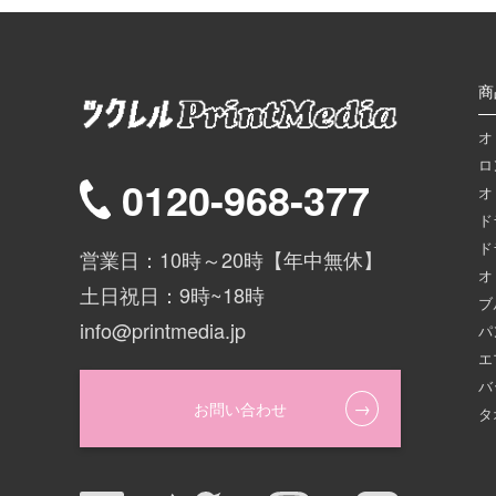
商
オ
ロ
0120-968-377
オ
ド
ド
営業日：10時～20時【年中無休】
オ
土日祝日：9時~18時
ブ
info@printmedia.jp
パ
エ
バ
お問い合わせ
タ