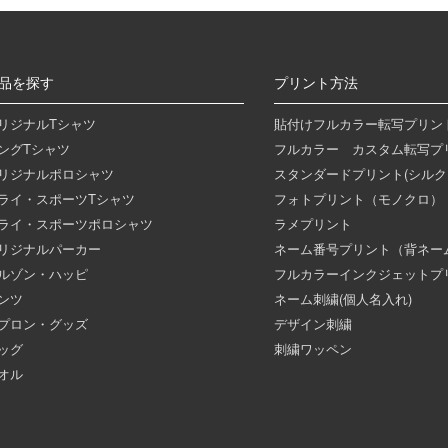
品を探す
プリント方法
リジナルTシャツ
貼付けフルカラー転写プリン
ングTシャツ
フルカラー カスタム転写プ
リジナルポロシャツ
スタンダードプリント(シルク
ライ・スポーツTシャツ
フォトプリント（モノクロ）
ライ・スポーツポロシャツ
ラメプリント
リジナルパーカー
ネーム番号プリント（背ネー
ルゾン・ハッピ
フルカラーインクジェットプ
ンツ
ネーム刺繍(個人名入れ)
プロン・グッズ
デザイン刺繍
ッグ
刺繍ワッペン
オル