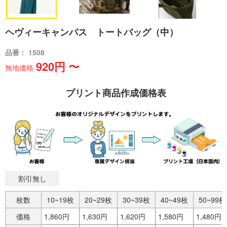
ヘヴィーキャンパス トートバッグ（中）
品番： 1508
920円 〜
無地価格
プリント商品作成価格表
割引無し
枚数
10~19枚
20~29枚
30~39枚
40~49枚
50~99枚
価格
1,860円
1,630円
1,620円
1,580円
1,480円