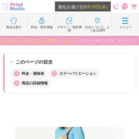
最短お届け日
8月12日
(水)
商品を探す
料金・割引情報
デザイン・制作事
注文について・よ
メニュー
例
くある質問
オリジナル・クラスTシャツTOP
バッグ
ヘヴィーキャンパス トートバッグ（中）
このページの目次
料金・価格表
カラーバリエーション
商品の詳細情報