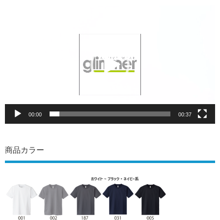
動
画
プ
レ
ー
ヤ
ー
00:00
00:37
商品カラー