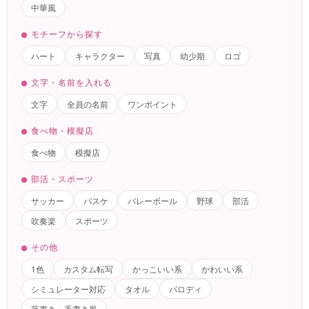
中華風
モチーフから探す
ハート
キャラクター
写真
幼少期
ロゴ
文字・名前を入れる
文字
全員の名前
ワンポイント
食べ物・模擬店
食べ物
模擬店
部活・スポーツ
サッカー
バスケ
バレーボール
野球
部活
吹奏楽
スポーツ
その他
1色
カスタム転写
かっこいい系
かわいい系
シミュレーター対応
タオル
パロディ
落書き・手書き風