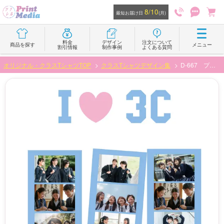
8/10
最短お届け日
(月)
料金
デザイン
注文について
商品を探す
メニュー
割引情報
制作事例
よくある質問
オリジナル・クラスTシャツTOP
クラスTシャツデザイン集
D-667 プリフレーム証明写真デザイン