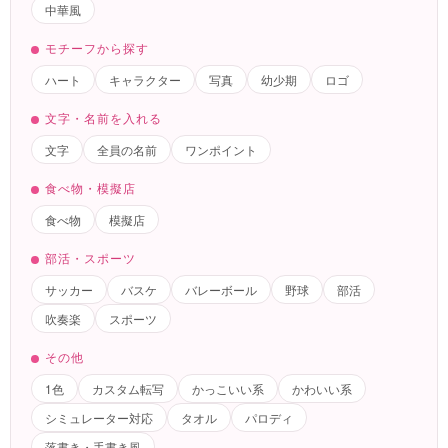
中華風
モチーフから探す
ハート
キャラクター
写真
幼少期
ロゴ
文字・名前を入れる
文字
全員の名前
ワンポイント
食べ物・模擬店
食べ物
模擬店
部活・スポーツ
サッカー
バスケ
バレーボール
野球
部活
吹奏楽
スポーツ
その他
1色
カスタム転写
かっこいい系
かわいい系
シミュレーター対応
タオル
パロディ
落書き・手書き風