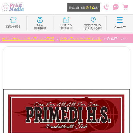
8/12
最短お届け日
(水)
料金
デザイン
注文について
商品を探す
メニュー
割引情報
制作事例
よくある質問
オリジナル・クラスTシャツTOP
クラスTシャツデザイン集
D-637 バスケ向けファイヤーボールタオルデザイン