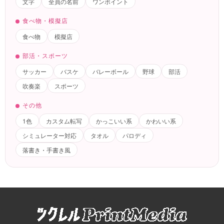
文字
全員の名前
ワンポイント
食べ物・模擬店
食べ物
模擬店
部活・スポーツ
サッカー
バスケ
バレーボール
野球
部活
吹奏楽
スポーツ
その他
1色
カスタム転写
かっこいい系
かわいい系
シミュレーター対応
タオル
パロディ
落書き・手書き風