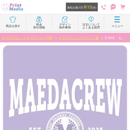
8/12
最短お届け日
(水)
料金
デザイン
注文について
商品を探す
メニュー
割引情報
制作事例
よくある質問
オリジナル・クラスTシャツTOP
クラスTシャツデザイン集
D-616 カレッジ風かわいいロゴと文字デザイン