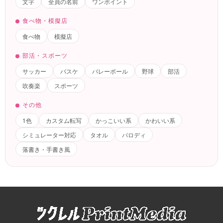
文字
全員の名前
ワンポイント
食べ物・模擬店
食べ物
模擬店
部活・スポーツ
サッカー
バスケ
バレーボール
野球
部活
吹奏楽
スポーツ
その他
1色
カスタム転写
かっこいい系
かわいい系
シミュレーター対応
タオル
パロディ
落書き・手書き風