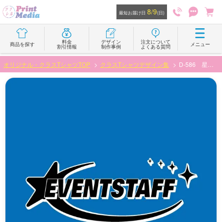
8/9
最短お届け日
(日)
料金
デザイン
注文について
商品を探す
メニュー
割引情報
制作事例
よくある質問
オリジナル・クラスTシャツTOP
クラスTシャツデザイン集
D-586 星とゴシック文字のデザイン