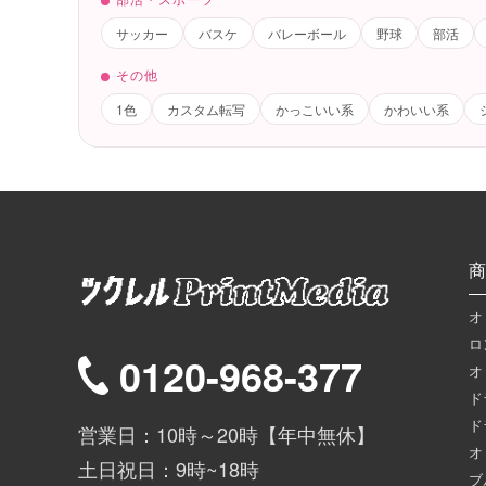
サッカー
バスケ
バレーボール
野球
部活
その他
1色
カスタム転写
かっこいい系
かわいい系
商
オ
ロ
0120-968-377
オ
ド
ド
営業日：10時～20時【年中無休】
オ
土日祝日：9時~18時
ブ