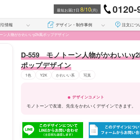
0120-
8/10
最短お届け日
(月)
割引情報
デザイン・制作事例
注文につ
ノトーン人物がかわいいy2k風ポップデザイン
D-559 モノトーン人物がかわいいy2
ポップデザイン
1色
Y2K
かわいい系
写真
デザインコメント
モノトーンで友達、先生をかわいくデザインできます。