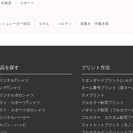
吹奏楽
スポーツ
シミュレーター対応
タオル
パロディ
落書き・手書き風
品を探す
プリント方法
リジナルTシャツ
スタンダードプリント(シルク
ングTシャツ
ネーム番号プリント（背ネー
リジナルポロシャツ
ラメプリント
ライ・スポーツTシャツ
フルカラー転写プリント
ライ・スポーツポロシャツ
メタリック転写（フルカラー
リジナルパーカー
フルカラー カスタム転写プ
ルゾン・ハッピ
フォトドットプリント（モノ
ンツ
フルカラーインクジェットプ