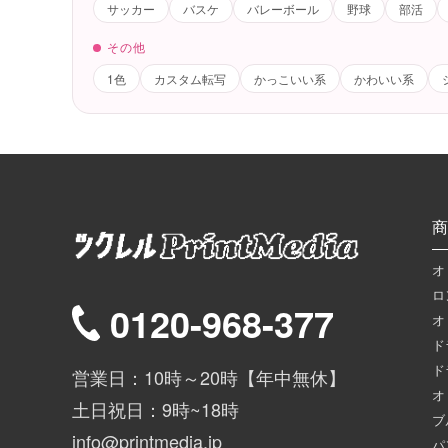
サッカー
バスケ
バレーボール
野球
部活
その他
1色
カスタム転写
かっこいい系
かわいい系
商
オ
ロ
0120-968-377
オ
ド
ド
営業日：10時～20時【年中無休】
オ
土日祝日：9時~18時
ブ
info@printmedia.jp
パ