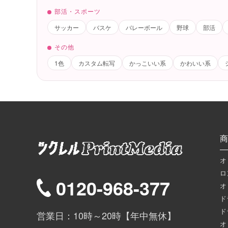
部活・スポーツ
サッカー
バスケ
バレーボール
野球
部活
その他
1色
カスタム転写
かっこいい系
かわいい系
商
オ
ロ
0120-968-377
オ
ド
ド
営業日：10時～20時【年中無休】
オ