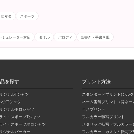
吹奏楽
スポーツ
シミュレーター対応
タオル
パロディ
落書き・手書き風
品を探す
プリント方法
リジナルTシャツ
スタンダードプリント(シルク
ングTシャツ
ネーム番号プリント（背ネー
リジナルポロシャツ
ラメプリント
ライ・スポーツTシャツ
フルカラー転写プリント
ライ・スポーツポロシャツ
メタリック転写（フルカラー
リジナルパーカー
フルカラー カスタム転写プ