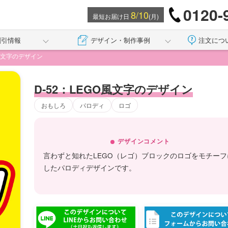
0120-
8/10
最短お届け日
(月)
割引情報
デザイン・制作事例
注文につ
O風文字のデザイン
D-52：LEGO風文字のデザイン
おもしろ
パロディ
ロゴ
デザインコメント
言わずと知れたLEGO（レゴ）ブロックのロゴをモチーフ
したパロディデザインです。