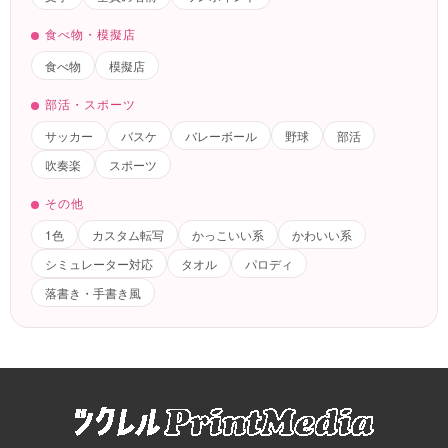
食べ物・模擬店
食べ物
模擬店
部活・スポーツ
サッカー
バスケ
バレーボール
野球
部活
吹奏楽
スポーツ
その他
1色
カスタム転写
かっこいい系
かわいい系
シミュレーター対応
タオル
パロディ
落書き・手書き風