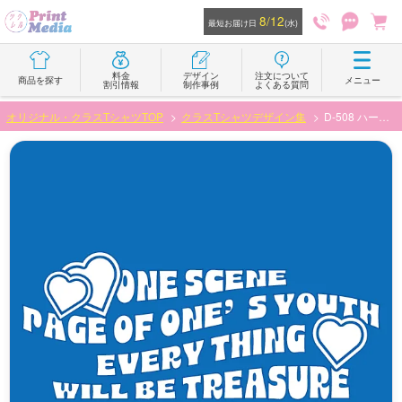
8/12
最短お届け日
(水)
料金
デザイン
注文について
商品を探す
メニュー
割引情報
制作事例
よくある質問
オリジナル・クラスTシャツTOP
クラスTシャツデザイン集
D-508 ハートと文字のかわいいデザイン