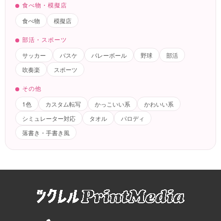
食べ物・模擬店
食べ物
模擬店
部活・スポーツ
サッカー
バスケ
バレーボール
野球
部活
吹奏楽
スポーツ
その他
1色
カスタム転写
かっこいい系
かわいい系
シミュレーター対応
タオル
パロディ
落書き・手書き風