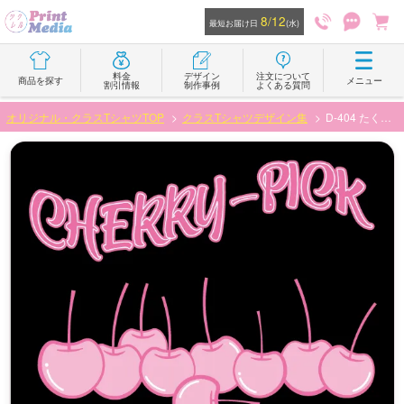
8/12
最短お届け日
(水)
料金
デザイン
注文について
商品を探す
メニュー
割引情報
制作事例
よくある質問
オリジナル・クラスTシャツTOP
クラスTシャツデザイン集
D-404 たくさんチェリー柄デザイン