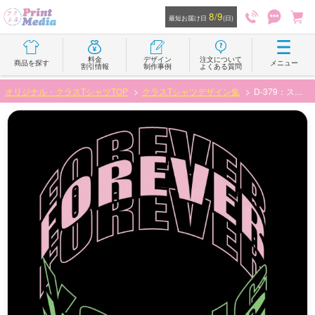
8/9
最短お届け日
(日)
料金
デザイン
注文について
商品を探す
メニュー
割引情報
制作事例
よくある質問
オリジナル・クラスTシャツTOP
クラスTシャツデザイン集
D-379：ストリートなサークル文字デザイン