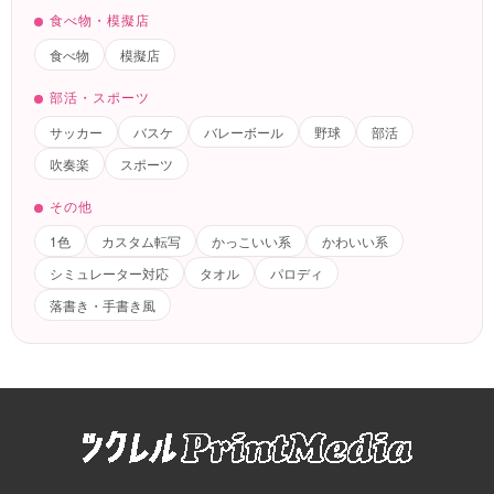
食べ物・模擬店
食べ物
模擬店
部活・スポーツ
サッカー
バスケ
バレーボール
野球
部活
吹奏楽
スポーツ
その他
1色
カスタム転写
かっこいい系
かわいい系
シミュレーター対応
タオル
パロディ
落書き・手書き風