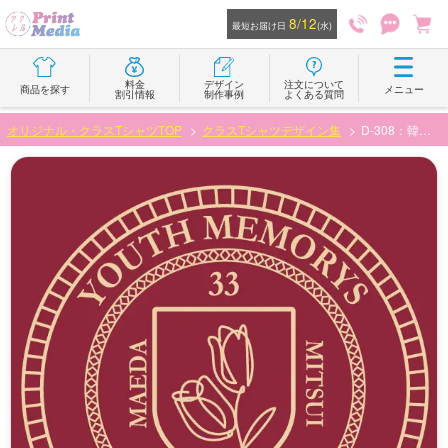
8/12
最短お届け日
(水)
料金
デザイン
注文について
商品を探す
メニュー
割引情報
制作事例
よくある質問
オリジナル・クラスTシャツTOP
クラスTシャツデザイン集
D-308：韓国風お花エンブレムデザイン