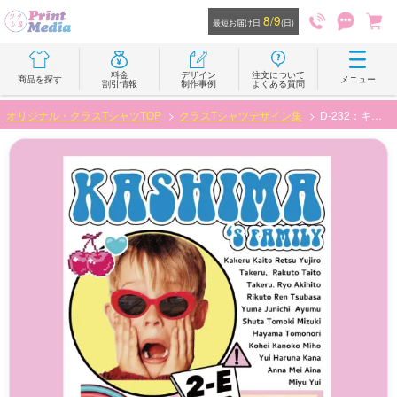
8/9
最短お届け日
(日)
料金
デザイン
注文について
商品を探す
メニュー
割引情報
制作事例
よくある質問
オリジナル・クラスTシャツTOP
クラスTシャツデザイン集
D-232：キュートなアメリカンデザイン