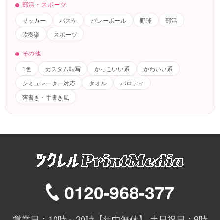
部活・スポーツ
サッカー
バスケ
バレーボール
野球
部活
吹奏楽
スポーツ
その他
1色
カスタム転写
かっこいい系
かわいい系
シミュレーター対応
タオル
パロディ
落書き・手書き風
0120-968-377
営業日：10時～20時【年中無休】 土日祝日：9時