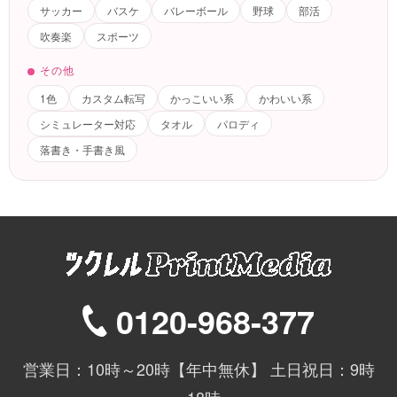
サッカー
バスケ
バレーボール
野球
部活
吹奏楽
スポーツ
その他
1色
カスタム転写
かっこいい系
かわいい系
シミュレーター対応
タオル
パロディ
落書き・手書き風
0120-968-377
営業日：10時～20時【年中無休】 土日祝日：9時