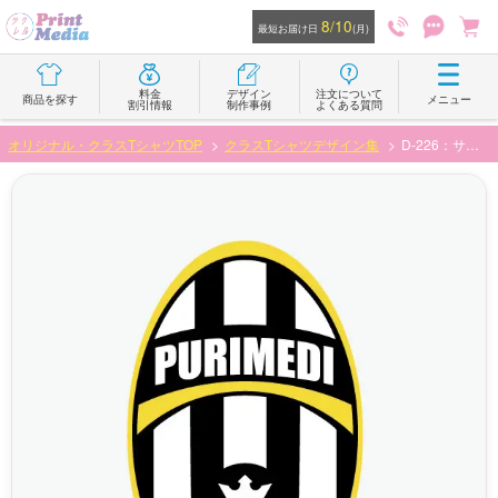
8/10
最短お届け日
(月)
料金
デザイン
注文について
商品を探す
メニュー
割引情報
制作事例
よくある質問
オリジナル・クラスTシャツTOP
クラスTシャツデザイン集
D-226：サッカーユニフォーム向けロゴ2