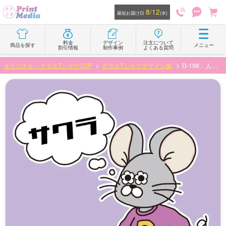
8/12
最短お届け日
(水)
料金
デザイン
注文について
商品を探す
メニュー
割引情報
制作事例
よくある質問
オリジナル・クラスTシャツTOP
クラスTシャツデザイン集
D-198：人気イラストレーターEHWAさんデザイン（パステルねずみ）