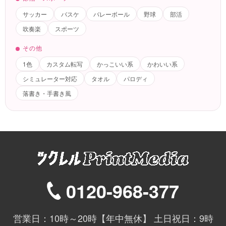
サッカー
バスケ
バレーボール
野球
部活
吹奏楽
スポーツ
その他
1色
カスタム転写
かっこいい系
かわいい系
シミュレーター対応
タオル
パロディ
落書き・手書き風
0120-968-377
営業日：10時～20時【年中無休】 土日祝日：9時