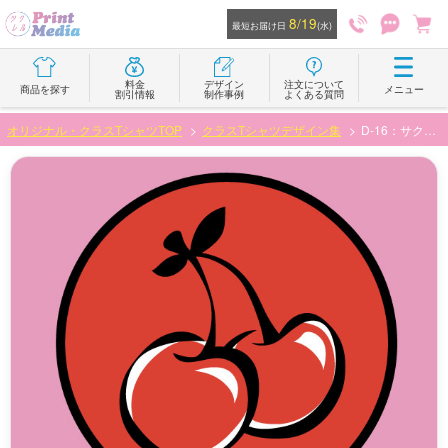
8/19
最短お届け日
(水)
料金
デザイン
注文について
商品を探す
メニュー
割引情報
制作事例
よくある質問
オリジナル・クラスTシャツTOP
クラスTシャツデザイン集
D-16：サクランボと文字の組み合わせデザイン