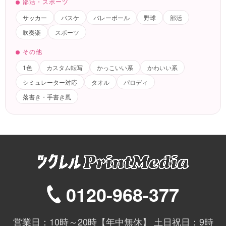
部活・スポーツ
サッカー
バスケ
バレーボール
野球
部活
吹奏楽
スポーツ
その他
1色
カスタム転写
かっこいい系
かわいい系
シミュレーター対応
タオル
パロディ
落書き・手書き風
0120-968-377
営業日：10時～20時【年中無休】 土日祝日：9時