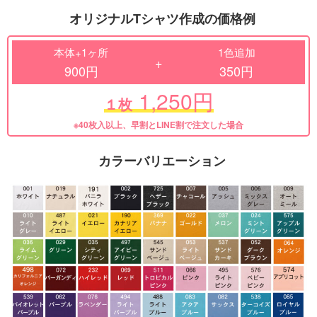
オリジナルTシャツ作成の価格例
本体+1ヶ所
1色追加
+
900円
350円
1,250円
１枚
※40枚入以上、早割とLINE割で注文した場合
カラーバリエーション