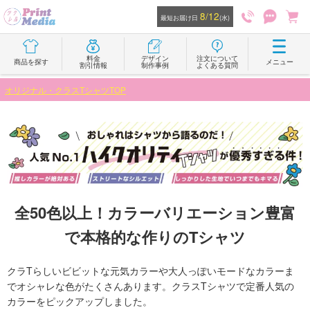
8/12
最短お届け日
(水)
料金
デザイン
注文について
商品を探す
メニュー
割引情報
制作事例
よくある質問
オリジナル・クラスTシャツTOP
全50色以上！カラーバリエーション豊富
で本格的な作りのTシャツ
クラTらしいビビットな元気カラーや大人っぽいモードなカラーま
でオシャレな色がたくさんあります。クラスTシャツで定番人気の
カラーをピックアップしました。