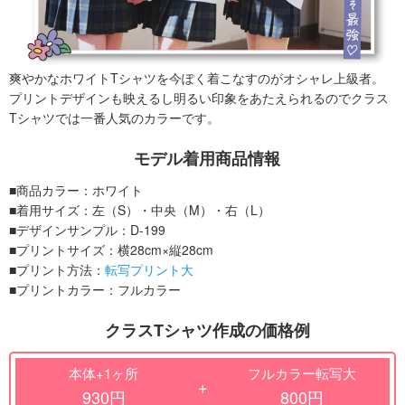
爽やかなホワイトTシャツを今ぽく着こなすのがオシャレ上級者。
プリントデザインも映えるし明るい印象をあたえられるのでクラス
Tシャツでは一番人気のカラーです。
モデル着用商品情報
■商品カラー：ホワイト
■着用サイズ：左（S）・中央（M）・右（L）
■デザインサンプル：D-199
■プリントサイズ：横28cm×縦28cm
■プリント方法：
転写プリント大
■プリントカラー：フルカラー
クラスTシャツ作成の価格例
本体+1ヶ所
フルカラー転写大
+
930円
800円