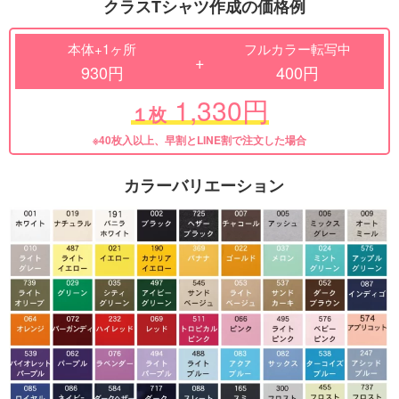
クラスTシャツ作成の価格例
本体+1ヶ所
フルカラー転写中
+
930円
400円
1,330円
１枚
※40枚入以上、早割とLINE割で注文した場合
カラーバリエーション