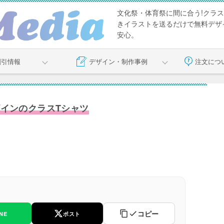
文化祭・体育祭に間に合う!クラス
きイラストを送るだけで無料デザイ
安心。
割引情報
デザイン・制作事例
注文につ
ザインのクラスTシャツ
コピー
INE
ポスト