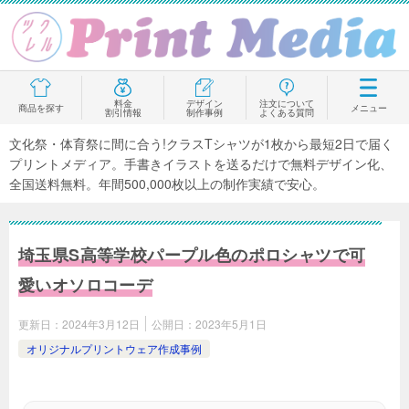
料金
デザイン
注文について
商品を探す
メニュー
割引情報
制作事例
よくある質問
文化祭・体育祭に間に合う!クラスTシャツが1枚から最短2日で届く
プリントメディア。手書きイラストを送るだけで無料デザイン化、
全国送料無料。年間500,000枚以上の制作実績で安心。
埼玉県S高等学校パープル色のポロシャツで可
愛いオソロコーデ
更新日：
2024年3月12日
公開日：
2023年5月1日
オリジナルプリントウェア作成事例