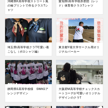
沖縄県K高等学校ストリート風
愛知県I高等学校赤郡団（レッ
の袖プリントで作るクラスTシ
ド）体育祭クラスTシャツ
ャツ
埼玉県I高等学校クラT可愛い着
東京都Y様大学サークル用オリ
こなし（ポロシャツ編）
ジナルパーカー
静岡県S高等学校様 SWAGア
大阪府M高等学校チェックスカ
レンジデザイン
ートコーデが可愛いオリジナル
デザインのクラT