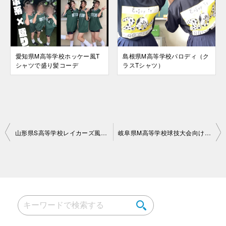
愛知県M高等学校ホッケー風T
島根県M高等学校パロディ（ク
シャツで盛り髪コーデ
ラスTシャツ）
投
山形県S高等学校レイカーズ風パロディデザインのクラスTシャツ
岐阜県M高等学校球技大会向け背ネームクラスTシャツ
稿
ナ
ビ
ゲ
ー