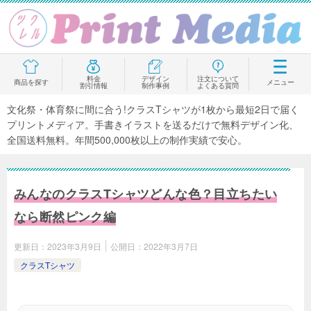
料金
デザイン
注文について
商品を探す
メニュー
割引情報
制作事例
よくある質問
文化祭・体育祭に間に合う!クラスTシャツが1枚から最短2日で届く
プリントメディア。手書きイラストを送るだけで無料デザイン化、
全国送料無料。年間500,000枚以上の制作実績で安心。
みんなのクラスTシャツどんな色？目立ちたい
なら断然ピンク編
更新日：
2023年3月9日
公開日：
2022年3月7日
クラスTシャツ