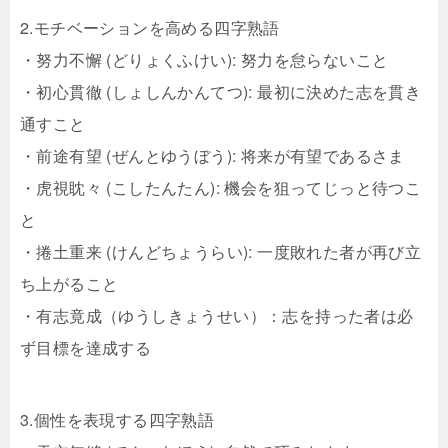
2.モチベーションを高める四字熟語
・努力不懈 (どりょくふけい): 努力を怠らないこと
・初心貫徹 (しょしんかんてつ): 最初に決めた志を貫き
通すこと
・前途有望 (ぜんとゆうぼう): 将来が有望であるさま
・虎視眈々 (こしたんたん): 機会を狙ってじっと待つこ
と
・捲土重来 (けんどちょうらい): 一度敗れた者が再び立
ち上がること
・有志竟成（ゆうしきょうせい）：志を持った者は必
ず目標を達成する
3.個性を表現する四字熟語