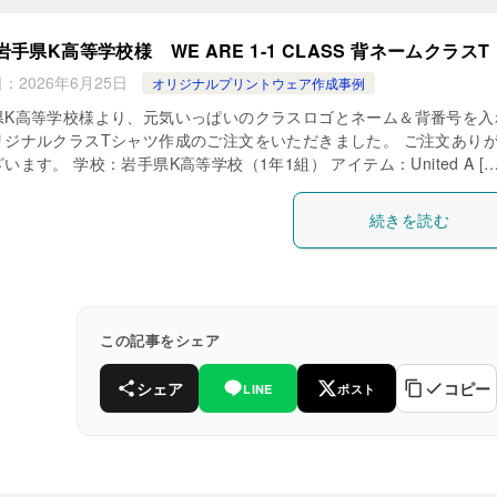
岩手県K高等学校様 WE ARE 1-1 CLASS 背ネームクラスT
日：
2026年6月25日
オリジナルプリントウェア作成事例
県K高等学校様より、元気いっぱいのクラスロゴとネーム＆背番号を入
リジナルクラスTシャツ作成のご注文をいただきました。 ご注文あり
います。 学校：岩手県K高等学校（1年1組） アイテム：United A […
続きを読む
この記事をシェア
シェア
コピー
LINE
ポスト