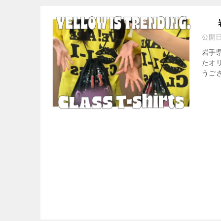
公開
岩手
たオ
うござ