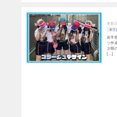
更新
オリ
岩手
ツ作
少期
[…]