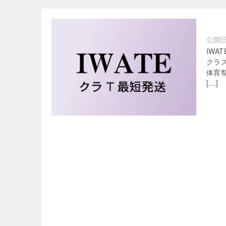
公開
IWA
クラ
体育
[…]