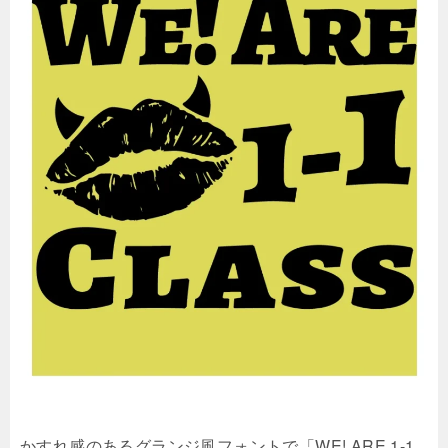
かすれ感のあるグランジ風フォントで「WE! ARE 1-1