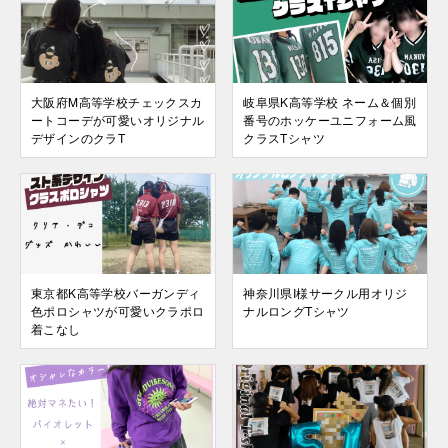
大阪府M高等学校チェックスカ
岐阜県K高等学校 ネーム＆個別
ートコーデが可愛いオリジナル
番号のホッケーユニフォーム風
デザインのクラT
クラスTシャツ
東京都K高等学校バーガンディ
神奈川県I様サークル用オリジ
色ポロシャツが可愛いクラポロ
ナルロングTシャツ
着こなし