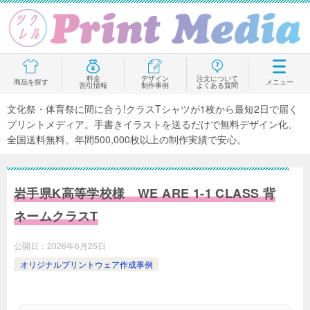
料金
デザイン
注文について
商品を探す
メニュー
割引情報
制作事例
よくある質問
文化祭・体育祭に間に合う!クラスTシャツが1枚から最短2日で届く
プリントメディア。手書きイラストを送るだけで無料デザイン化、
全国送料無料。年間500,000枚以上の制作実績で安心。
岩手県K高等学校様 WE ARE 1-1 CLASS 背
ネームクラスT
公開日：
2026年6月25日
オリジナルプリントウェア作成事例