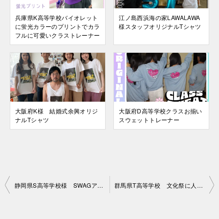
兵庫県K高等学校バイオレット
江ノ島西浜海の家LAWALAWA
に蛍光カラーのプリントでカラ
様スタッフオリジナルTシャツ
フルに可愛いクラストレーナー
大阪府K様 結婚式余興オリジ
大阪府D高等学校クラスお揃い
ナルTシャツ
スウェットトレーナー
投
静岡県S高等学校様 SWAGアレンジデザイン
群馬県T高等学校 文化祭に人気のアメリカンデザインのクラスTシャツ
稿
ナ