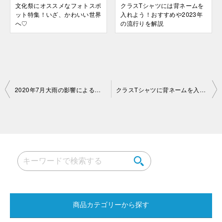
文化祭にオススメなフォトスポ
クラスTシャツには背ネームを
ット特集！いざ、かわいい世界
入れよう！おすすめや2023年
へ♡
の流行りを解説
投
2020年7月大雨の影響による配送遅延のお知らせ
クラスTシャツに背ネームを入れよう！ネームの探し方・決め方まとめ
稿
ナ
ビ
ゲ
ー
シ
ョ
商品カテゴリーから探す
ン