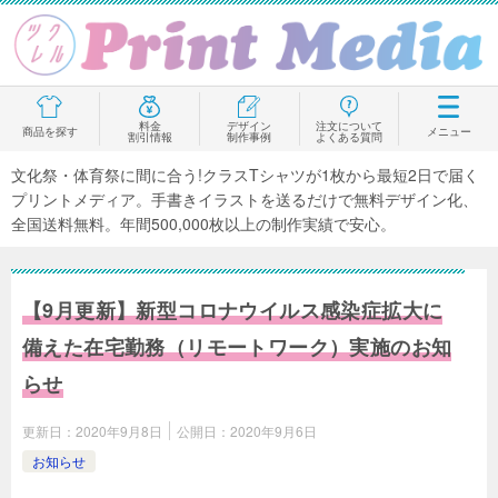
料金
デザイン
注文について
商品を探す
メニュー
割引情報
制作事例
よくある質問
文化祭・体育祭に間に合う!クラスTシャツが1枚から最短2日で届く
プリントメディア。手書きイラストを送るだけで無料デザイン化、
全国送料無料。年間500,000枚以上の制作実績で安心。
【9月更新】新型コロナウイルス感染症拡大に
備えた在宅勤務（リモートワーク）実施のお知
らせ
更新日：
2020年9月8日
公開日：
2020年9月6日
お知らせ