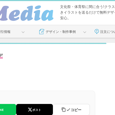
文化祭・体育祭に間に合う!クラス
きイラストを送るだけで無料デザイ
安心。
割引情報
デザイン・制作事例
注文につ
デ
コピー
INE
ポスト