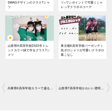
SWAGデザインのクラスTシャ
ツ×ワンポイントで可愛くシャ
ツ
レっ子クラポロコーデ
山形県H高等学校2023年トレ
東京都K高等学校バーガンディ
ンドカラー緑で作るクラスTシ
色ポロシャツが可愛いクラポロ
ャツ
着こなし
投
兵庫県K高等学校カラーで盛る可愛いクラストレーナー
山形県T高等学校かわいい透明感あるクラスTシャツ
稿
ナ
ビ