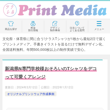
料金
デザイン
注文について
商品を探す
メニュー
割引情報
制作事例
よくある質問
文化祭・体育祭に間に合う!クラスTシャツが1枚から最短2日で届く
プリントメディア。手書きイラストを送るだけで無料デザイン化、
全国送料無料。年間500,000枚以上の制作実績で安心。
新潟県N専門学校様おそろいのTシャツをデコ
って可愛くアレンジ
更新日：
2024年3月12日
公開日：
2022年1月12日
オリジナルプリントウェア作成事例