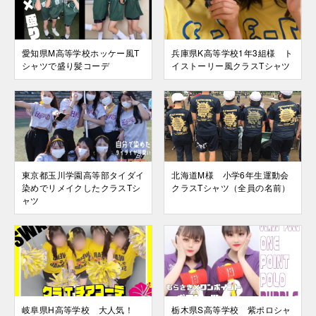
愛知県M高等学校ホッケー風T
兵庫県K高等学校1年3組様 ト
シャツで盛り髪コーデ
イストーリー風クラスTシャツ
東京都玉川学園高等部タイダイ
北海道M様 小学6年生運動会
染めでリメイクしたクラスTシ
クラスTシャツ（全員の名前）
ャツ
岐阜県H高等学校 大人気！
栃木県S高等学校 紫ポロシャ