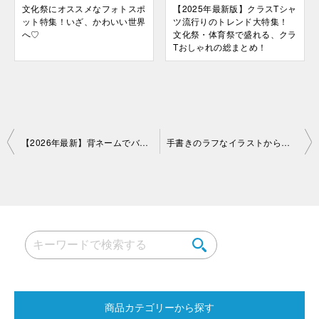
文化祭にオススメなフォトスポ
【2025年最新版】クラスTシャ
ット特集！いざ、かわいい世界
ツ流行りのトレンド大特集！
へ♡
文化祭・体育祭で盛れる、クラ
Tおしゃれの総まとめ！
投
【2026年最新】背ネームでバズる！「界隈」系ミームなどトレンドを徹底解説
手書きのラフなイラストから、きれいなクラスTシャツデザインができるまで
稿
ナ
ビ
ゲ
ー
シ
ョ
商品カテゴリーから探す