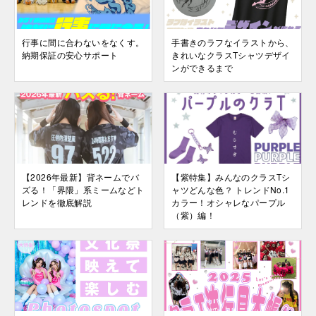
行事に間に合わないをなくす。
手書きのラフなイラストから、
納期保証の安心サポート
きれいなクラスTシャツデザイ
ンができるまで
【2026年最新】背ネームでバ
【紫特集】みんなのクラスTシ
ズる！「界隈」系ミームなどト
ャツどんな色？ トレンドNo.1
レンドを徹底解説
カラー！オシャレなパープル
（紫）編！