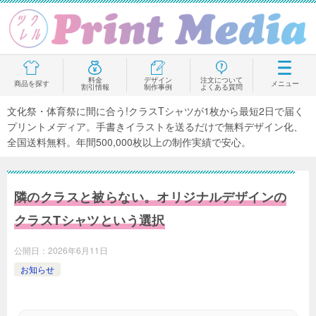
料金
デザイン
注文について
商品を探す
メニュー
割引情報
制作事例
よくある質問
文化祭・体育祭に間に合う!クラスTシャツが1枚から最短2日で届く
プリントメディア。手書きイラストを送るだけで無料デザイン化、
全国送料無料。年間500,000枚以上の制作実績で安心。
隣のクラスと被らない。オリジナルデザインの
クラスTシャツという選択
公開日：
2026年6月11日
お知らせ